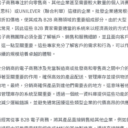
電子商務專注於向零售商、其他企業甚至需要較大數量的個人消
O（思科）或UNILEVER（聯合利華）這樣的企業。批發企業通常
折扣價格，使其成為 B2B 商務領域的重要組成部分。由於大
常見，因此這些 B2B 賣家需要適當的系統來以經濟高效的方
電子商務團隊必須全面了解帳戶、銷售和服務細節，並且面向客
，這一點至關重要。這些專家充分了解客戶的需求和行為，可以
持續的規模培養卓越的體驗。
於分銷商的電子商務涉及充當製造商或批發商和零售商之間中介
揮著至關重要的作用，確保高效的產品配送、管理庫存並提供物
的地。最終，分銷商確保產品到達他們需要去的地方。這意味著
和管理庫存的系統至關重要。透過一個統一資料庫提供這些功能
地減少運輸錯誤，並避免通常困擾這些類型企業的代價高昂的供
商經常從事 B2B 電子商務，將其產品直接銷售給其他企業，例