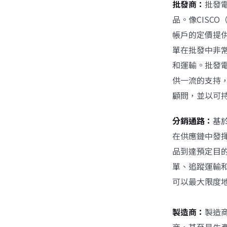
批發商：
批發
品。像CISC
帳戶的定價提供
單在批發中非常
和運輸。批發
供一流的支持
顧問，並以可
分銷通路：
基
在供應鏈中發
品到達預定目
單、追蹤運輸
可以最大限度
製造商：
製造