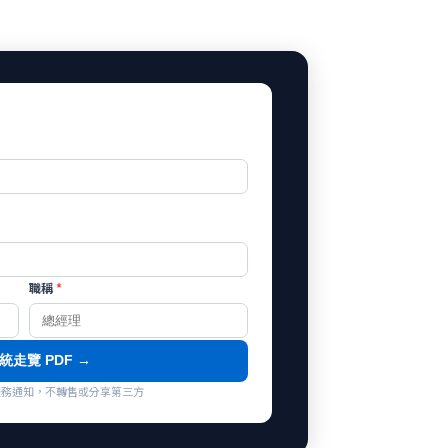
職稱
*
統走覽 PDF →
co 服務通知，不轉售或分享第三方