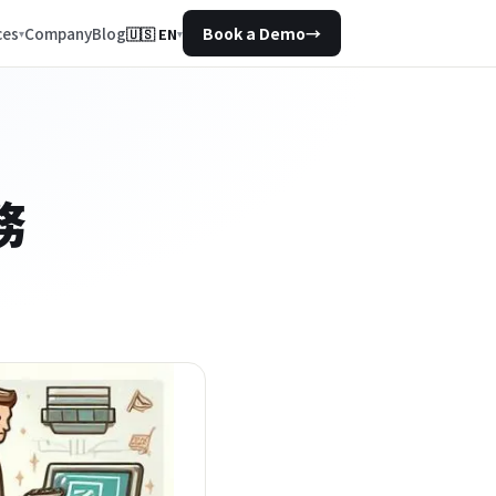
Company
Blog
ces
Book a Demo
→
🇺🇸
EN
▾
務