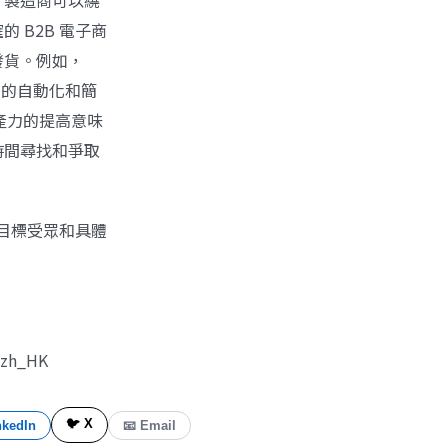
，製造商可以繞
 B2B 電子商
發貨。例如，
流程的自動化和簡
產力的提高意味
時間尋找和爭取
、目標受眾和具體
=zh_HK
🐦 X
nkedIn
📧 Email