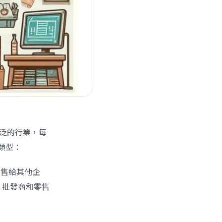
廣泛的行業，每
類型：
出售給其他企
、批發商和零售
。