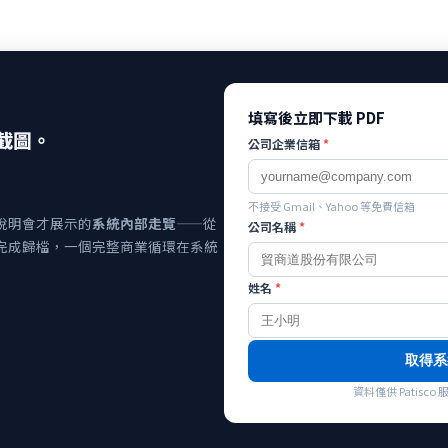
填寫後立即下載 PDF
截圖。
公司企業信箱
*
不接受 Gmail、Yahoo 等免費信箱
說明會才展示的
系統內部走覽
——從
公司名稱
*
完成歸檔，一個完整商業循環在系統
姓名
*
取得系
資料僅供 Patis