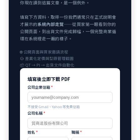
你現在讀到這篇文章，是一個例外。
填寫下方資料，取得一份我們通常只在正式說明會
才展示的
系統內部走覽
——從買家第一眼看到你的
公開頁面，到出貨文件完成歸檔，一個完整商業循
環在系統裡走一遍的樣子。
🌐 公開頁面與買家邀請流程
💱 差異化定價與型錄管理截圖
📦 QT → PI → 出貨文件自動化
填寫後立即下載 PDF
公司企業信箱
*
不接受 Gmail、Yahoo 等免費信箱
公司名稱
*
姓名
*
職稱
*