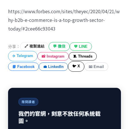
https://www.forbes.com/sites/theyec/2020/04/21/w
hy-b2b-e-commerce-is-a-top-growth-sector-
today/#2cee66c93043
分享：
🔗 複製連結
💬 微信
💚 LINE
✈️ Telegram
📸 Instagram
🧵 Threads
🐦 X
📘 Facebook
💼 LinkedIn
📧 Email
限閱讀者
我們的官網，刻意不放任何系統截
圖。