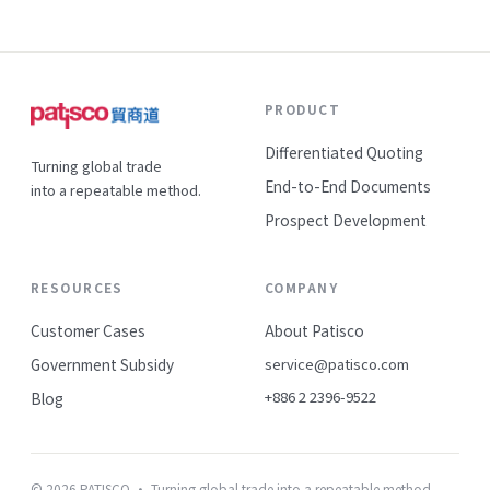
PRODUCT
Differentiated Quoting
Turning global trade
End-to-End Documents
into a repeatable method.
Prospect Development
RESOURCES
COMPANY
Customer Cases
About Patisco
Government Subsidy
service@patisco.com
+886 2 2396-9522
Blog
© 2026 PATISCO · Turning global trade into a repeatable method