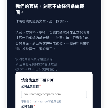
我們的官網，刻意不放任何系統截
圖。
你現在讀到這篇文章，是一個例外。
填寫下方資料，取得一份我們通常只在正式說明會
才展示的
系統內部走覽
——從買家第一眼看到你的
公開頁面，到出貨文件完成歸檔，一個完整商業循
環在系統裡走一遍的樣子。
🌐 公開頁面與買家邀請流程
💱 差異化定價與型錄管理截圖
📦 QT → PI → 出貨文件自動化
填寫後立即下載 PDF
公司企業信箱
*
不接受 Gmail、Yahoo 等免費信箱
公司名稱
*