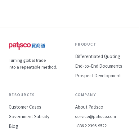
探市場對產品或服務的反應。這不只是「試賣」那麼簡單，
而是一整套有計畫、有目標的行動方案。透過市場測試，企
業可以： 了解客戶真正的需求和痛點 減少盲目投入，降低風
險 快速調整產品或行銷策略 建立自己的市場節奏感，不再被
動等待訂單 尤其對於年營收3,000萬到3億台幣、員工10到100
人的中小企業來說，這種策略能幫助他們從「靠經驗」轉變
成「用數據」，讓企業能力不再依賴個人，而是成為系統化
PRODUCT
的資產。 如何開始設計市場測試策略？ 設計市場測試策略，
第一步就是要明確目標。你想知道什麼？是新產品的市場接
Differentiated Quoting
受度？還是價格彈性？或者是通路的有效性？目標明確，才
Turning global trade
能有針對性地設計測試方案。 接著，建議採用以下步驟： 定
End-to-End Documents
into a repeatable method.
義測試範圍與目標客群 ...
Prospect Development
RESOURCES
COMPANY
Customer Cases
About Patisco
Government Subsidy
service@patisco.com
+886 2 2396-9522
Blog