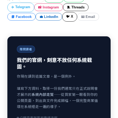
✈️ Telegram
📸 Instagram
🧵 Threads
🐦 X
📘 Facebook
💼 LinkedIn
📧 Email
限閱讀者
我們的官網，刻意不放任何系統截
圖。
你現在讀到這篇文章，是一個例外。
填寫下方資料，取得一份我們通常只在正式說明會
才展示的
系統內部走覽
——從買家第一眼看到你的
公開頁面，到出貨文件完成歸檔，一個完整商業循
環在系統裡走一遍的樣子。
🌐 公開頁面與買家邀請流程