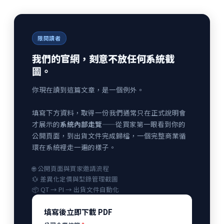
限閱讀者
我們的官網，刻意不放任何系統截
圖。
你現在讀到這篇文章，是一個例外。
填寫下方資料，取得一份我們通常只在正式說明會
才展示的
系統內部走覽
——從買家第一眼看到你的
公開頁面，到出貨文件完成歸檔，一個完整商業循
環在系統裡走一遍的樣子。
🌐 公開頁面與買家邀請流程
💱 差異化定價與型錄管理截圖
📦 QT → PI → 出貨文件自動化
填寫後立即下載 PDF