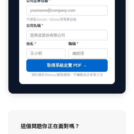
公司企業信箱
*
不接受 Gmail、Yahoo 等免費信箱
公司名稱
*
姓名
*
職稱
*
取得系統走覽 PDF →
資料僅供 Patisco 服務通知，不轉售或分享第三方
這個問題你正在面對嗎？