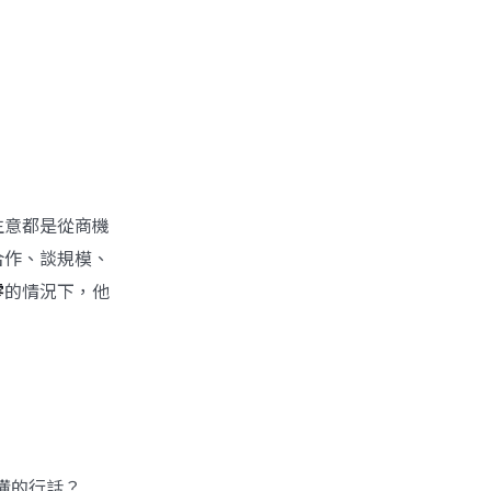
生意都是從商機
合作、談規模、
零
的情況下，他
懂的行話？