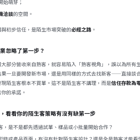
開始萌芽；
機洽談
的空間。
觸與初步信任，是陌生市場突破的
必經之路
。
業忽略了第一步？
司大部分營收來自熟客，就容易陷入「熟客視角」，誤以為所有
結果一旦要開發新市場，還是用同樣的方式去找新客——直接談
發現陌生客根本不買單。這不是陌生客不講理，而是
信任存款為
信你的承諾。
，看看你的陌生客策略有沒有缺第一步
客，是不是都先透過試單、樣品或小批量開始合作？
型錄或產品頁面，有沒有針對陌生客設計？還是全是熟客才能看