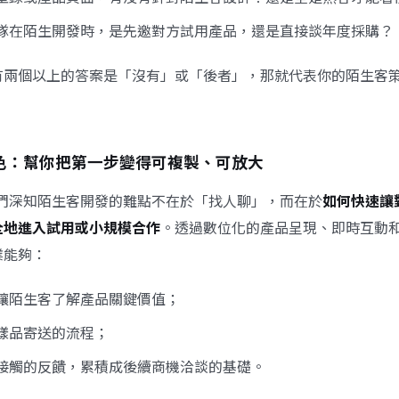
隊在陌生開發時，是先邀對方試用產品，還是直接談年度採購？
有兩個以上的答案是「沒有」或「後者」，那就代表你的陌生客
o的角色：幫你把第一步變得可複製、可放大
o，我們深知陌生客開發的難點不在於「找人聊」，而在於
如何快速讓
全地進入試用或小規模合作
。透過數位化的產品呈現、即時互動
業能夠：
讓陌生客了解產品關鍵價值；
樣品寄送的流程；
接觸的反饋，累積成後續商機洽談的基礎。