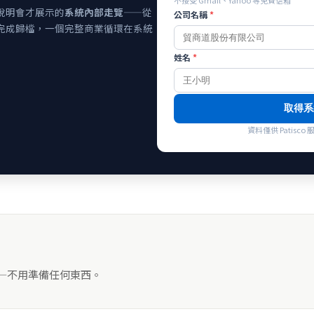
不接受 Gmail、Yahoo 等免費信箱
說明會才展示的
系統內部走覽
——從
公司名稱
*
完成歸檔，一個完整商業循環在系統
姓名
*
取得系
資料僅供 Patis
——不用準備任何東西。