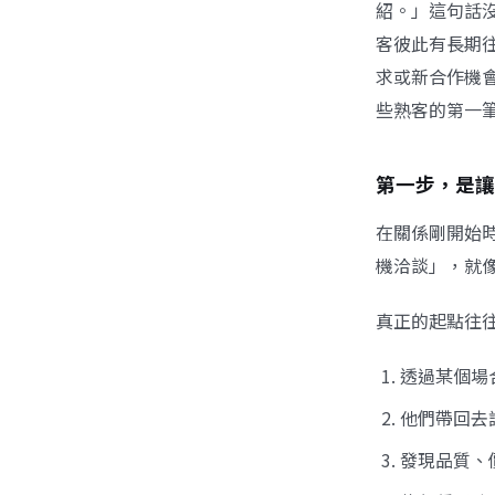
紹。」這句話
客彼此有長期
求或新合作機
些熟客的第一
第一步，是讓
在關係剛開始
機洽談」，就
真正的起點往
透過某個場
他們帶回去
發現品質、