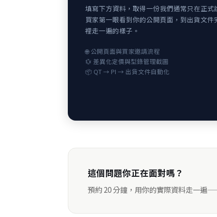
填寫下方資料，取得一份我們通常只在正式
買家第一眼看到你的公開頁面，到出貨文件
裡走一遍的樣子。
🌐 公開頁面與買家邀請流程
💱 差異化定價與型錄管理截圖
📦 QT → PI → 出貨文件自動化
這個問題你正在面對嗎？
預約 20 分鐘，用你的實際資料走一遍