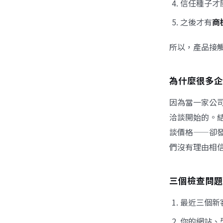
信任種子才
之後才有
商
所以，產品接
為什麼很多企
因為當一家公
洽談開始的。
談價格——卻
們沒有理由相
三個檢查問題
最近三個新
你的網站、