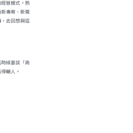
的經營模式。熟
論新專案、新需
轉，去回想與這
這時候要談「商
高得嚇人。