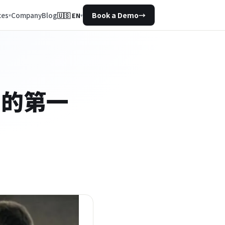
Company
Blog
ces
Book a Demo
→
🇺🇸
EN
▾
售的第一