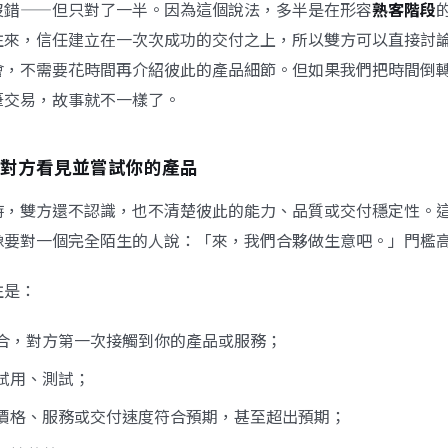
沒錯——但只對了一半。因為這個說法，多半是在形容
熟客階段
往來，信任建立在一次次成功的交付之上，所以雙方可以直接討
會，不需要花時間再介紹彼此的產品細節。但如果我們把時間倒
筆交易，故事就不一樣了。
對方看見並嘗試你的產品
時，雙方還不認識，也不清楚彼此的能力、品質或交付穩定性。
像要對一個完全陌生的人說：「來，我們合夥做生意吧。」門檻
往是：
合，對方第一次接觸到你的產品或服務；
試用、測試；
價格、服務或交付速度符合預期，甚至超出預期；