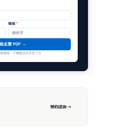
職稱
*
統走覽 PDF →
co 服務通知，不轉售或分享第三方
預約諮詢 →