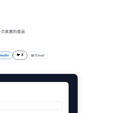
一次真實的產品
🐦 X
nkedIn
📧 Email