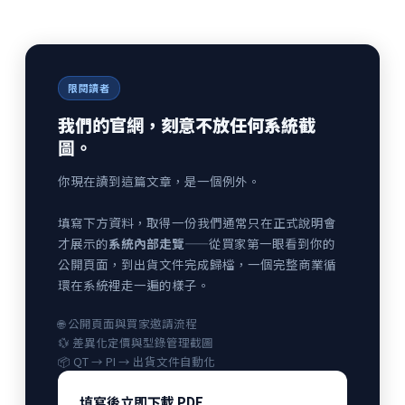
限閱讀者
我們的官網，刻意不放任何系統截
圖。
你現在讀到這篇文章，是一個例外。
填寫下方資料，取得一份我們通常只在正式說明會
才展示的
系統內部走覽
——從買家第一眼看到你的
公開頁面，到出貨文件完成歸檔，一個完整商業循
環在系統裡走一遍的樣子。
🌐 公開頁面與買家邀請流程
💱 差異化定價與型錄管理截圖
📦 QT → PI → 出貨文件自動化
填寫後立即下載 PDF