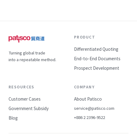
PRODUCT
Differentiated Quoting
Turning global trade
End-to-End Documents
into a repeatable method.
Prospect Development
RESOURCES
COMPANY
Customer Cases
About Patisco
Government Subsidy
service@patisco.com
+886 2 2396-9522
Blog