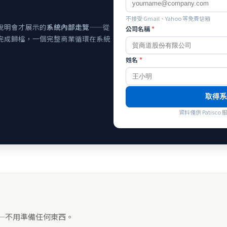
不接受 Gmail、Yahoo 等免費信箱
說明會才展示的
系統內部走覽
——從
公司名稱
*
完成歸檔，一個完整商業循環在系統
姓名
*
取得系
資料僅供 Patis
——不用準備任何東西。