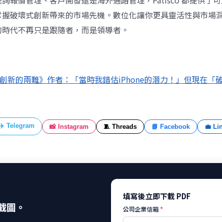
詢報價管理、客戶開發還是海外通路管理，Patisco 都提供了
掌握破壞式創新帶來的市場先機。數位化讓你更具靈活性與市場
的時代不再只是跟隨者，而是領導者。
創新的兩難》作者：「當時我錯估iPhone的潛力！」但現在「
✈️ Telegram
📸 Instagram
🧵 Threads
📘 Facebook
💼 Li
填寫後立即下載 PDF
截圖。
公司企業信箱
*