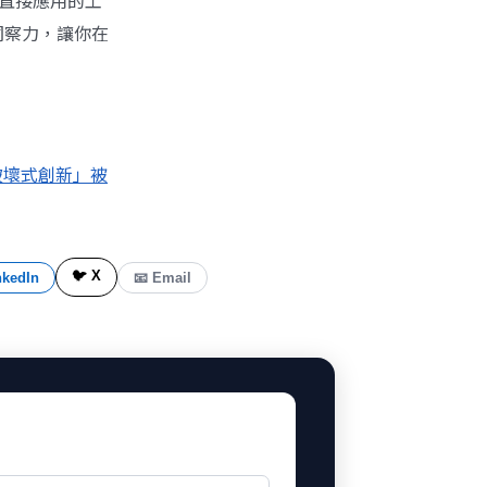
可直接應用的工
洞察力，讓你在
破壞式創新」被
🐦 X
nkedIn
📧 Email