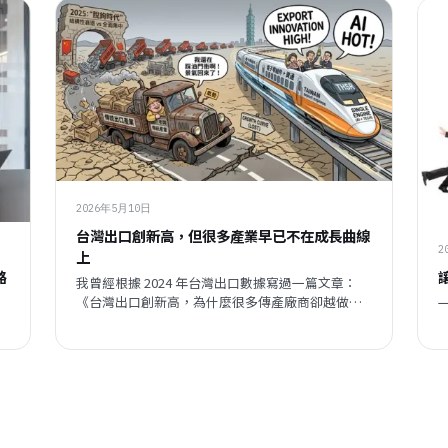
2026年5月10日
台灣出口創新高，但很多產業早已不在成長曲線
2
上
路
我曾經根據 2024 年台灣出口數據寫過一篇文章：
《台灣出口創新高，為什麼很多傳產廠商卻越做越
痛？》https://wix.to/5dDEWSf 當時我提到一個很
多人不願正視的現象：台灣出口總額看起來很好，
但真正受惠的，其實越來越集中在少數科技產業。
如今，如果把數據更新到 2025 年，這個「結構性失
衡」的現象，不但沒有改善，反而變得更加明顯。
甚至可以說，2025 年開始，台灣出口的問題，已經
不只是產業分歧，而是正式進入「脫鉤時代」。