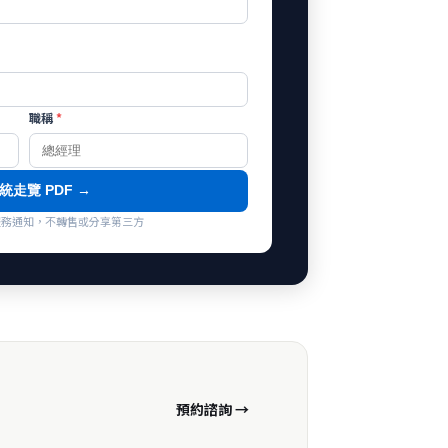
職稱
*
統走覽 PDF →
co 服務通知，不轉售或分享第三方
預約諮詢 →