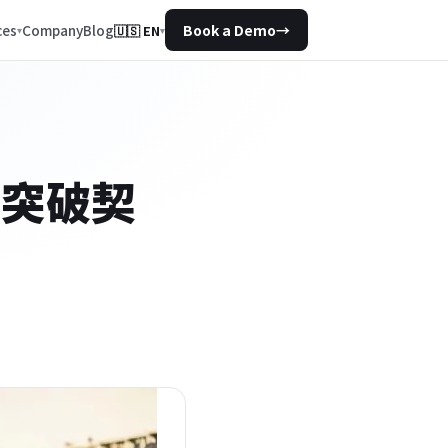
Company
Blog
ces
Book a Demo
→
🇺🇸
EN
▾
的突破契