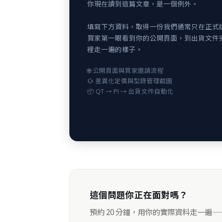
你現在讀到這篇文章，是一個例外。
填寫下方資料，取得一份我們通常只在正式
買家第一眼看到你的公開頁面，到出貨文件
裡走一遍的樣子。
🌐 公開頁面與買家邀請流程
💱 差異化定價與型錄管理截圖
📦 QT → PI → 出貨文件自動化
這個問題你正在面對嗎？
預約 20 分鐘，用你的實際資料走一遍