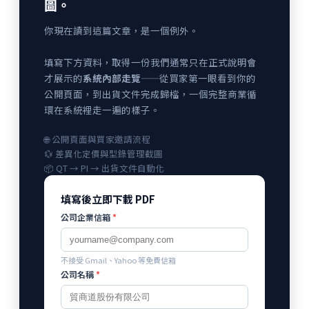
圖。
你現在讀到這篇文章，是一個例外。
填寫下方資料，取得一份我們通常只在正式說明會
才展示的
系統內部走覽
——從買家第一眼看到你的
公開頁面，到出貨文件完成歸檔，一個完整商業循
環在系統裡走一遍的樣子。
🌐 公開頁面與買家邀請流程
💱 差異化定價與型錄管理截圖
📦 QT → PI → 出貨文件自動化
填寫後立即下載 PDF
公司企業信箱
*
不接受 Gmail、Yahoo 等免費信箱
公司名稱
*