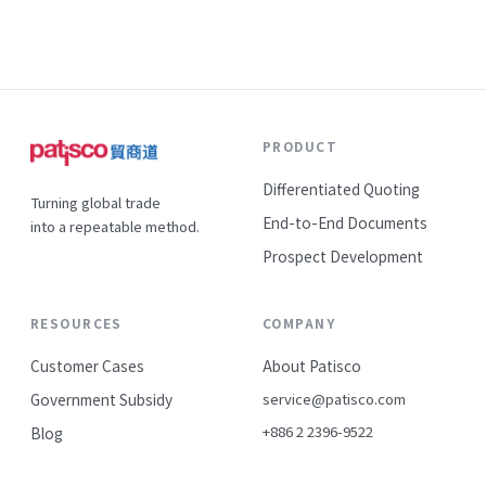
PRODUCT
Differentiated Quoting
Turning global trade
End-to-End Documents
into a repeatable method.
Prospect Development
RESOURCES
COMPANY
Customer Cases
About Patisco
Government Subsidy
service@patisco.com
+886 2 2396-9522
Blog