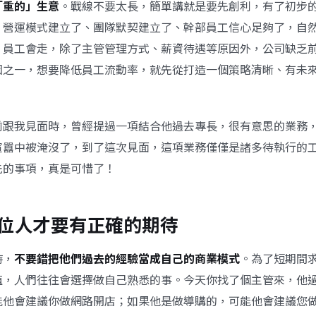
「重的」生意
。戰線不要太長，簡單講就是要先創利，有了初步
、營運模式建立了、團隊默契建立了、幹部員工信心足夠了，自
。員工會走，除了主管管理方式、薪資待遇等原因外，公司缺乏
因之一，想要降低員工流動率，就先從打造一個策略清晰、有未
前跟我見面時，曾經提過一項結合他過去專長，很有意思的業務
喧囂中被淹沒了，到了這次見面，這項業務僅僅是諸多待執行的
先的事項，真是可惜了！
位人才要有正確的期待
時，
不要錯把他們過去的經驗當成自己的商業模式
。為了短期間
值，人們往往會選擇做自己熟悉的事。今天你找了個主管來，他
能他會建議你做網路開店；如果他是做導購的，可能他會建議您