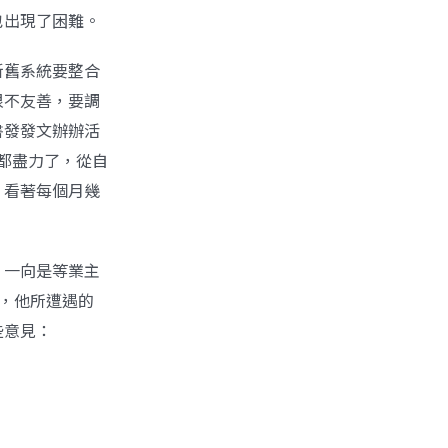
也出現了困難。
新舊系統要整合
很不友善，要調
書發發文辦辦活
家都盡力了，從自
，看著每個月幾
」一向是等業主
中，他所遭遇的
些意見：