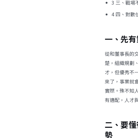
3 三、戰
4 四、對
一、先有
從和董事長的
楚，組織規劃
才，但優秀不
來了，事業就
實際。殊不知
有適配，人才
二、要懂
勢