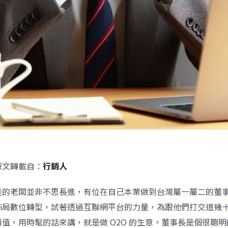
原文轉載自：
行銷人
產的老闆並非不思長進，有位在自己本業做到台灣屬一屬二的董
佈局數位轉型，試著透過互聯網平台的力量，為跟他們打交道幾
值，用時髦的話來講，就是做 O2O 的生意。董事長是個很聰