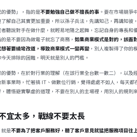
己的優勢」，指的是
不要勉強自己做不擅長的事
。要在市場競爭
但了解自己其實更加重要，所以孫子兵法，先講知己，再講知彼，
或者聽說對手在做什麼，就輕易地隨之起舞，忘記自身的專長和
指的是不要因為做電子就忘了商務，
如果商業模式是對的，該面
就想著要繞彎改道，導致商業模式一變再變
，別人複製得了你的
你今天排除的困難，明天就是別人的門檻。
業的優勢，在於對行業的理解（在該行業全台數一數二），以及
新事業時，忙著搞 IT、做數位行銷，覺得處處不如人，每天都
考，體悟避實擊虛的道理，不要在別人的主場裡，用別人的規則
不宜太多，戰線不要太長
，就是
不要為了把客戶服務好，聽了客戶意見就猛把服務項目往