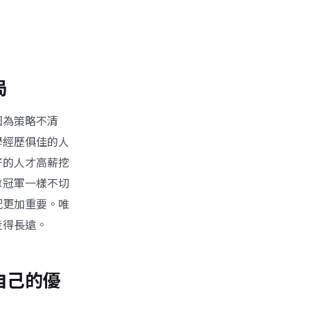
局
因為策略不清
學經歷俱佳的人
好的人才高薪挖
拿冠軍一樣不切
配更加重要。唯
走得長遠。
自己的優