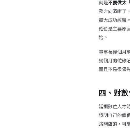
就是
不要做太
務方向清晰了
擴大成功經驗
確也是主要原
始。
董事長幾個月
幾個月的忙碌
而且不是很優
四、對數
延攬數位人才
證明自己的價
路開店的，可