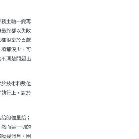
業務主軸一變再
但最終都以失敗
也都很樂於貢獻
一項都沒少，可
搞不清楚問題出
對於技術和數位
在執行上，對於
能給的儘量給；
。然而這一切的
每隔幾個月，團