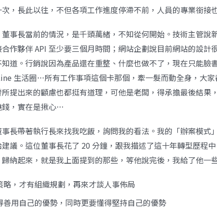
一次，長此以往，不但各項工作進度停滯不前，人員的專業銜接
，董事長當前的情況，是千頭萬緒，不知從何開始。技術主管說
合作夥伴 API 至少要三個月時間；網站企劃說目前網站的設計
不知道。行銷說因為產品還在重整、什麼也做不了，現在只能臉
Line 生活圈…所有工作事項這個卡那個，牽一髮而動全身，大
發所提出來的顧慮也都挺有道理，可他是老闆，得承擔最後結果
燒錢，實在是揪心…
董事長帶著執行長來找我吃飯，詢問我的看法。我的「辦案模式
建議。這位董事長花了 20 分鐘，跟我描述了這十年轉型歷程
，歸納起來，就是我上面提到的那些，等他說完後，我給了他一
有策略，才有組織規劃，再來才談人事佈局
懂得善用自己的優勢，同時更要懂得堅持自己的優勢