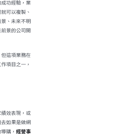
的成功經驗，業
然就可以複製、
前景、未來不明
來前景的公司開
，但這項業務在
工作項目之一，
求績效表現，或
過去如果是做網
做導購，
經營事