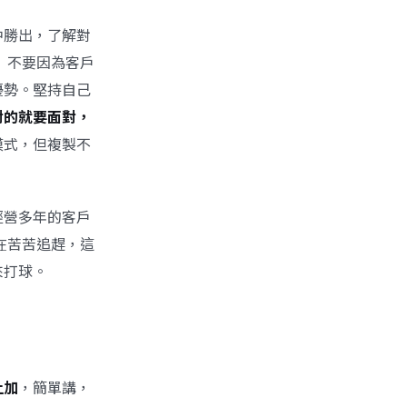
中勝出，了解對
 不要因為客戶
優勢。堅持自己
對的就要面對，
模式，但複製不
經營多年的客戶
在苦苦追趕，這
來打球。
上加
，簡單講，