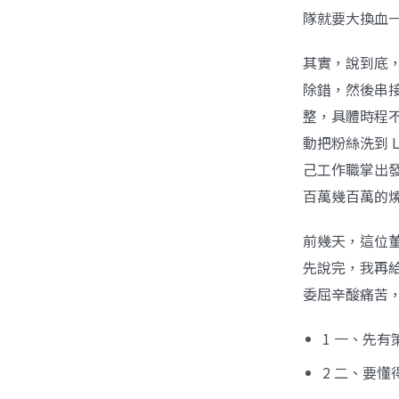
隊就要大換血
其實，說到底
除錯，然後串接
整，具體時程
動把粉絲洗到 
己工作職掌出
百萬幾百萬的
前幾天，這位
先說完，我再給
委屈辛酸痛苦
1 一、先
2 二、要