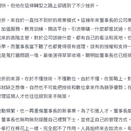
明快，但他在這條轉型之路上卻遇到了不少挫折。
挫折，來自於一直找不到好的商業模式
。
這幾年來董事長的公司
、加值服務、教育訓練、開店平台、引流導購…什麼都嘗試過，
找來的高階主管，對於公司該做什麼，都有自己的看法和見地，
所學，而董事長當下聽了也都覺得很有道理，該有的授權和支持
就是鬼打牆問題一堆，最後落得草草收場，聰明如董事長也已經
挫折的來源，在於不懂技術、不懂數位。由於不懂，在策略上，
事就缺乏想像，自然也不可能把技術和數位拿來作為競爭優勢；
管理這類人才也往往感到束手無策。
流動頻繁，也一再重傷董事長的新事業。為了引進人才，董事長
，董事長也無時無刻提醒自己禮賢下士，並修正自己的管理方式
一拳打在棉花上一樣，完全起不了作用。人員始終來去如流水，