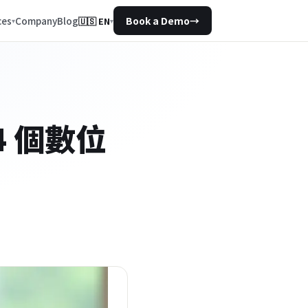
Company
Blog
ces
Book a Demo
→
🇺🇸
EN
▾
 個數位