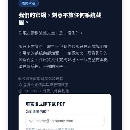
限閱讀者
我們的官網，刻意不放任何系統截
圖。
你現在讀到這篇文章，是一個例外。
填寫下方資料，取得一份我們通常只在正式說明會
才展示的
系統內部走覽
——從買家第一眼看到你的
公開頁面，到出貨文件完成歸檔，一個完整商業循
環在系統裡走一遍的樣子。
🌐 公開頁面與買家邀請流程
💱 差異化定價與型錄管理截圖
📦 QT → PI → 出貨文件自動化
填寫後立即下載 PDF
公司企業信箱
*
不接受 Gmail、Yahoo 等免費信箱