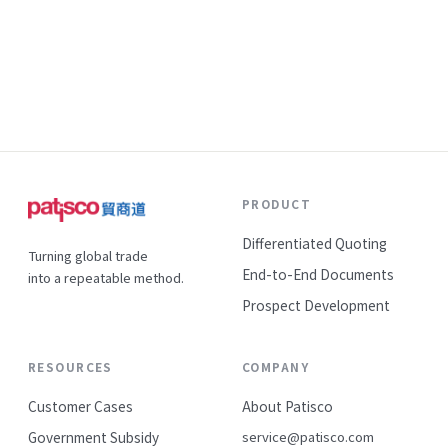
事正在改變——陌生開發的成功率在提升，這代表什麼？
PRODUCT
Differentiated Quoting
Turning global trade
End-to-End Documents
into a repeatable method.
Prospect Development
RESOURCES
COMPANY
Customer Cases
About Patisco
Government Subsidy
service@patisco.com