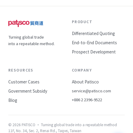
PRODUCT
Differentiated Quoting
Turning global trade
End-to-End Documents
into a repeatable method.
Prospect Development
RESOURCES
COMPANY
Customer Cases
About Patisco
Government Subsidy
service@patisco.com
+886 2 2396-9522
Blog
© 2026 PATISCO · Turning global trade into a repeatable method
11F, No. 34, Sec. 2, Renai Rd., Taipei, Taiwan