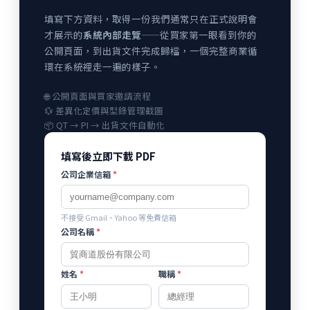
填寫下方資料，取得一份我們通常只在正式說明會
才展示的
系統內部走覽
——從買家第一眼看到你的
公開頁面，到出貨文件完成歸檔，一個完整商業循
環在系統裡走一遍的樣子。
🌐 公開頁面與買家邀請流程
💱 差異化定價與型錄管理截圖
📦 QT → PI → 出貨文件自動化
填寫後立即下載 PDF
公司企業信箱
*
不接受 Gmail、Yahoo 等免費信箱
公司名稱
*
姓名
*
職稱
*