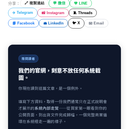
分享：
🔗 複製連結
💬 微信
💚 LINE
✈️ Telegram
📸 Instagram
🧵 Threads
🐦 X
📘 Facebook
💼 LinkedIn
📧 Email
限閱讀者
我們的官網，刻意不放任何系統截
圖。
你現在讀到這篇文章，是一個例外。
填寫下方資料，取得一份我們通常只在正式說明會
才展示的
系統內部走覽
——從買家第一眼看到你的
公開頁面，到出貨文件完成歸檔，一個完整商業循
環在系統裡走一遍的樣子。