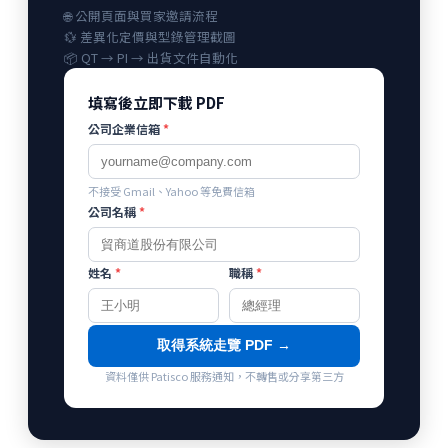
🌐 公開頁面與買家邀請流程
💱 差異化定價與型錄管理截圖
📦 QT → PI → 出貨文件自動化
填寫後立即下載 PDF
公司企業信箱
*
不接受 Gmail、Yahoo 等免費信箱
公司名稱
*
姓名
*
職稱
*
取得系統走覽 PDF →
資料僅供 Patisco 服務通知，不轉售或分享第三方