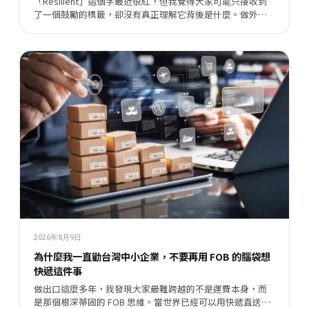
「Resilient」這個字最近很紅，但我覺得大家可能只接收到
了一個鼓勵的標籤，卻沒有真正理解它背後是什麼。做外銷
這幾年，我觀察到傳產老闆身上其實藏著很多珍貴的東西，
只是他們自己忘了，也不說出來。
2026年8月9日
為什麼我一直勸台灣中小企業，不要再用 FOB 的腦袋想
快遞這件事
做出口這麼多年，我發現大家最難跨越的不是運費本身，而
是那個根深蒂固的 FOB 思維。當世界已經可以用快遞直送到