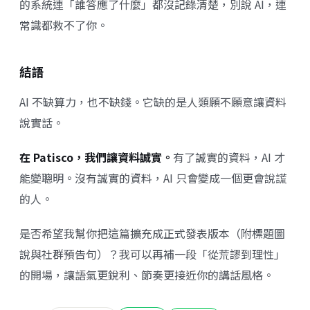
的系統連「誰答應了什麼」都沒記錄清楚，別說 AI，連
常識都救不了你。
結語
AI 不缺算力，也不缺錢。它缺的是人類願不願意讓資料
說實話。
在 Patisco，我們讓資料誠實。
有了誠實的資料，AI 才
能變聰明。沒有誠實的資料，AI 只會變成一個更會說謊
的人。
是否希望我幫你把這篇擴充成正式發表版本（附標題圖
說與社群預告句）？我可以再補一段「從荒謬到理性」
的開場，讓語氣更銳利、節奏更接近你的講話風格。