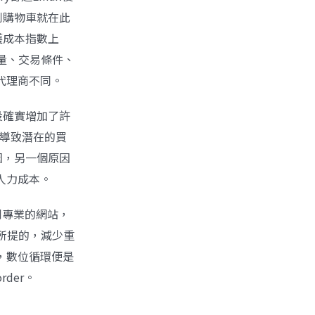
到購物車就在此
護成本指數上
數量、交易條件、
代理商不同。
投確實增加了許
，導致潛在的買
因，另一個原因
人力成本。
到專業的網站，
章所提的，減少重
理，數位循環便是
der。