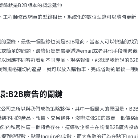
型錄就是B2B版本的概念延伸
、工程師修改網頁的型錄相比，系統化的數位型錄可以隨時更新
段的型錄，最後一個型錄也就是B2B電商，當客人可以快速的找
或簡單的問題，最終仍然是需要透過email或者其他手段聯繫
可以因應不同客群看到不同產品、規格報價，那就是我們說的B2
rs找到規格確切的產品，就可以放入購物車，完成省時的最後一哩
環:B2B廣告的關鍵
放公司之所以與我們成為策略夥伴，其中一個最大的原因是，B2B
看到不同的產品、報價、交易條件，沒辦法像2C的電商一個價格
強烈的私密性這一個特色存在，這導致企業主在詢問B2B廣告投
到遊覽數、點擊Inquiry的次數，而大多數的行為在點下Inquir