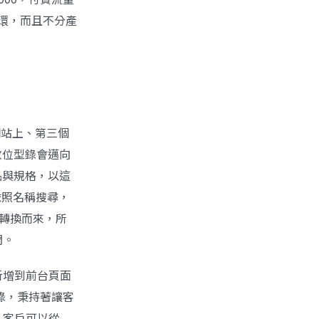
環，而且不分產
網站上、第三個
數位型錄會邁向
品與規格，以這
依照名稱搜尋，
接轉換而來，所
問。
新增到前台頁面
型錄，秉持著讓客
，客戶可以從