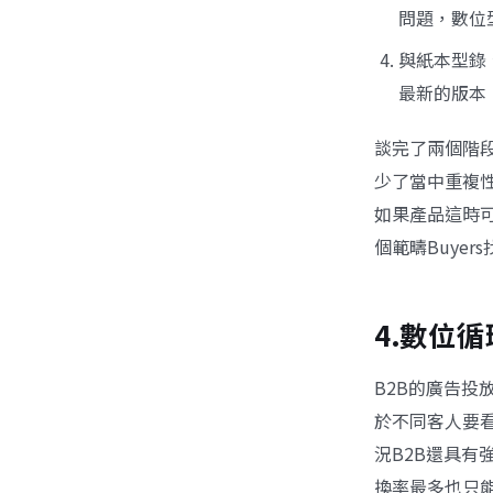
問題，數位
與紙本型錄
最新的版本
談完了兩個階
少了當中重複性
如果產品這時
個範疇Buye
4.數位循
B2B的廣告投
於不同客人要
況B2B還具有
換率最多也只能提