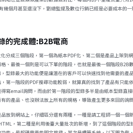
，有幾個月甚至還沒下，劉總監提及數位行銷已經是必要成本的一
錄的完成體:B2B電商
位化分成三個階段，第一個為紙本PDF化、第二個是產品上架到
價格、最後一個則是可以下單的階段，也就是最後一個階段B2B
範疇，型錄最大的功能便是讓潛在的客戶可以快速找到他需要的產
點，第一階段的PDF搜尋功能較弱，就算真的找到了產品有只能
得寫email詢問，而由於第一階段的型錄多半是由紙本型錄直
所有的產品、也沒辦法放上所有的規格，導致產生更多來回的詢
產品放到網站上，仔細區分還有兩種，一種是請工程師一個一個
, HTML，第二種是利用後臺大量批次的新增，到了這個階段的
的功能，最起碼需要能明文搜尋、其次是標籤系統，以下圖為例