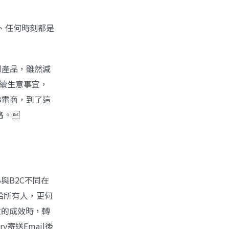
、任何時刻都是
到產品，雖然減
後續生意事宜，
B電商，到了這
路。
與B2C不同在
給所有人，更何
放的成效時，轉
y寄送Email後