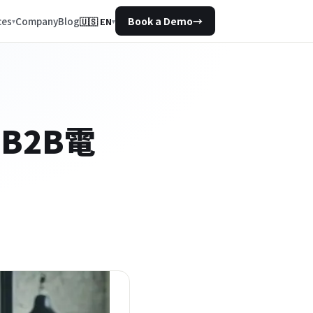
Company
Blog
ces
Book a Demo
→
🇺🇸
EN
▾
B2B電