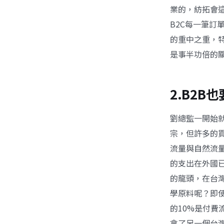
業的，
紡拓會
B2C每一筆訂
的重中之重，
是事半功倍的
2.B2B
劉總監一開始
宗，但許多的
流量與自然流
的支出在外國
的龍頭，在台灣
學原料呢？即
的10%是付費流
拿了另一個台灣