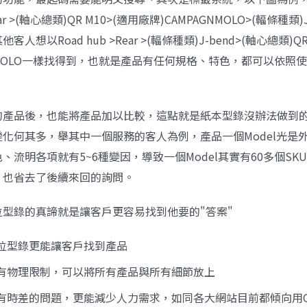
Rear >(軸心總類)QR M10>(適用廠牌)CAMPAGNMOLO>(輻條種類)
人想以Road hub >Rear >(輻條種類)J-bend>(軸心總類)QR
GNMOLO一樣找得到，也就是產品有任何規格、特色，都可以依照
的產品後，也能將產品加以比較，這點就是紙本型錄沒辦法做到的
化何其多，舉其中一個服務的客人為例，產品一個Model光是
色、流明各項就有5~6種變因，導致一個Model其實有60多個SK
，也省去了後續來回的詢問。
位型錄的真諦就是讓客戶更容易找到他要的"答案"
位型錄更能讓客戶找到產品
有物理限制，可以將所有產品與所有細節放上
有時差的問題，更能減少人力需求，如同各大網站目前都傾向用Cha