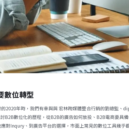
更要數位轉型
的2020年時，我們有幸與與
宏林跨媒體整合行銷
的劉總監、
di
r一同探討B2B數位化的歷程，從B2B的廣告如何放投、B2B電商要具
應對Inqury、到廣告平台的選擇，市面上常見的數位工具幾乎都