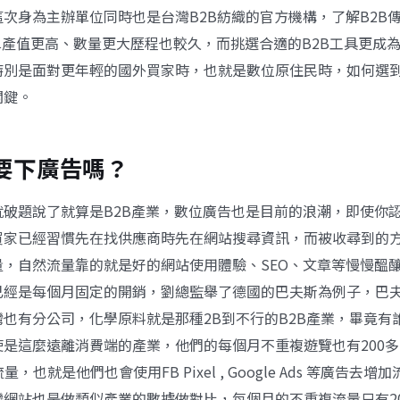
這次身為主辦單位同時也是台灣B2B紡織的官方機構，了解B2B
單產值更高、數量更大歷程也較久，而挑選合適的B2B工具更成
特別是面對更年輕的國外買家時，也就是數位原住民時，如何選
關鍵。
也要下廣告嗎？
就破題說了就算是B2B產業，數位廣告也是目前的浪潮，即使你
買家已經習慣先在找供應商時先在網站搜尋資訊，而被收尋到的
量，自然流量靠的就是好的網站使用體驗、SEO、文章等慢慢醞
已經是每個月固定的開銷，劉總監舉了德國的
巴夫斯
為例子，巴
也有分公司，化學原料就是那種2B到不行的B2B產業，畢竟有
使是這麼遠離消費端的產業，他們的每個月不重複遊覽也有200
量，也就是他們也會使用FB Pixel , Google Ads 等廣告去
網站也是做類似產業的數據做對比，每個月的不重複流量只有20