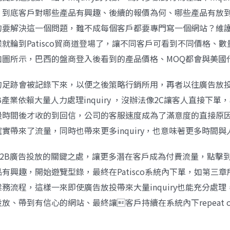
，到底客戶對哪些產品有興趣、後續的報價為何、哪些產品有放
的要解決這一個問題，難不成每個客戶都要專門寫一個網站？維
就輪到Patisco貿商道登場了，讓不同客戶可看到不同價格、
如圖所示，巴西的盤商登入後看到的產品價格、MOQ都會與美國
的足跡會被記錄下來，以便之後策略行銷所用，再者以往廣告放
B產業依賴大量人力處理inquiry ，沒辦法像2C讓客人直接下單
段時間後才收的到回信，公司的客服速度成為了滿意度的直接原
實帶來了流量，同時也帶來更多inquiry，也意味著更多時間與
B2B廣告投放的關鍵之處，讓更多潛在客戶成為付費流量，點擊
有興趣，開始遊覽型錄，最終在Patisco系統內下單，如第三
務流程，這樣一來即使廣告放投帶來大量inquiry也能充分處
放、帶到有信心的網站、最終讓客戶持續在系統內下repeat or