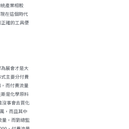
傳統產業相較
為現在這個時代
到正確的工具便
認為展會才是大
方式主要分付費
釀，而付費流量
夫斯是化學原料
誰沒事會去買化
多萬，而且其中
增加流量，而劉總監
00，付費流量