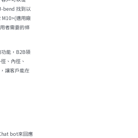
J-bend 找到以
 M10>(適用廠
使用者需要的條
功能，B2B領
外徑、內徑、
U，讓客戶能在
t bot來回應