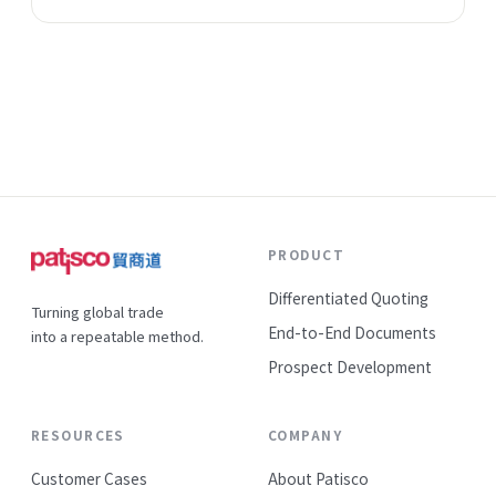
競爭力？
PRODUCT
Differentiated Quoting
Turning global trade
End-to-End Documents
into a repeatable method.
Prospect Development
RESOURCES
COMPANY
Customer Cases
About Patisco