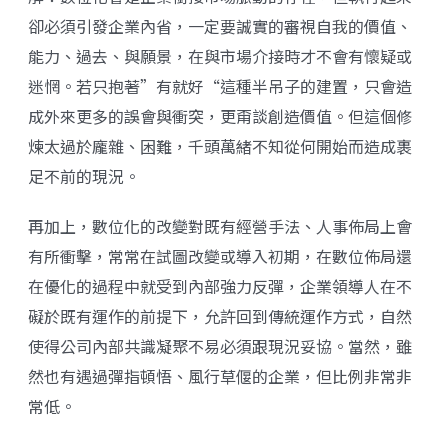
卻必須引發企業內省，一定要誠實的審視自我的價值、
能力、過去、與願景，在與市場介接時才不會有懷疑或
迷惘。若只抱著”有就好“這種半吊子的建置，只會造
成外來更多的誤會與衝突，更甭談創造價值。但這個修
煉太過於龐雜、困難，千頭萬緒不知從何開始而造成裹
足不前的現況。
再加上，數位化的改變對既有經營手法、人事佈局上會
有所衝擊，常常在試圖改變或導入初期，在數位佈局還
在優化的過程中就受到內部強力反彈，企業領導人在不
礙於既有運作的前提下，允許回到傳統運作方式，自然
使得公司內部共識凝聚不易必須跟現況妥協。當然，雖
然也有遇過彈指頓悟、風行草偃的企業，但比例非常非
常低。