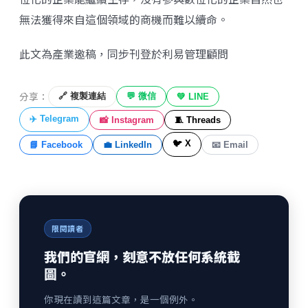
無法獲得來自這個領域的商機而難以續命。
此文為產業邀稿，同步刊登於
利易管理顧問
分享：
🔗 複製連結
💬 微信
💚 LINE
✈️ Telegram
📸 Instagram
🧵 Threads
🐦 X
📘 Facebook
💼 LinkedIn
📧 Email
限閱讀者
我們的官網，刻意不放任何系統截
圖。
你現在讀到這篇文章，是一個例外。