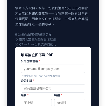
填寫下方資料，取得一份我們通常只在正式說明會
才展示的
系統內部走覽
——從買家第一眼看到你的
公開頁面，到出貨文件完成歸檔，一個完整商業循
環在系統裡走一遍的樣子。
🌐 公開頁面與買家邀請流程
💱 差異化定價與型錄管理截圖
📦 QT → PI → 出貨文件自動化
填寫後立即下載 PDF
公司企業信箱
*
不接受 Gmail、Yahoo 等免費信箱
公司名稱
*
姓名
*
職稱
*