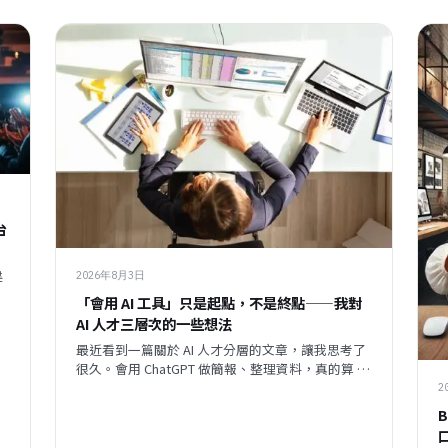
台
建
2026年8月3日
「會用 AI 工具」只是起點，不是終點——我對
AI 人才三層次的一些想法
最近看到一篇關於 AI 人才分層的文章，讓我思考了
很久。會用 ChatGPT 做簡報、整理資料，真的算 AI
人才嗎？我覺得這個問題背後，藏著一個更大的問
2
題：當開發速度越來越快，企業與員工之間的關
係，會往哪個方向走？