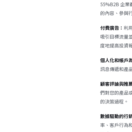
55%B2B 
的內容、參與
付費廣告：
利用
吸引目標流量
度地提高投資
個人化和帳戶為
訊息傳遞和產
顧客評論與推
們對您的產品
的決策過程。
數據驅動的行
率、客戶行為