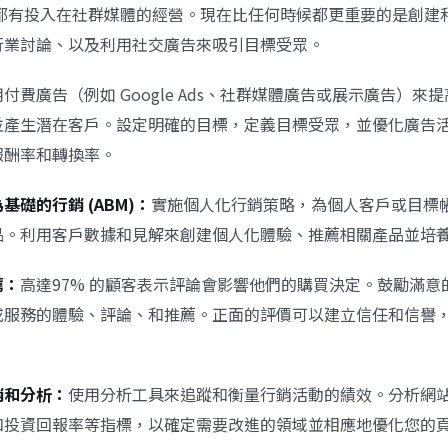
企業都有投入在社群媒體的經營。現在比任何時候都更重要的是創建
行業討論、以及利用社交廣告來吸引目標受眾。
付費廣告（例如 Google Ads、社群媒體廣告或展示廣告）來
並產生潛在客戶。設定明確的目標，定義目標受眾，並優化廣告
報酬率和轉換率。
基礎的行銷 (ABM)：
實施個人化行銷策略，為個人客戶或目標
品。利用客戶數據和見解來創建個人化體驗、推薦相關產品並培
薦：
高達97% 的顧客表示評論會影響他們的購買決定。鼓勵滿意
或服務的體驗、評論、和推薦。正面的評價可以建立信任和信譽
銷和分析：
使用分析工具來追蹤和衡量行銷活動的績效。分析網
和投資回報率等指標，以確定需要改進的領域並相應地優化您的