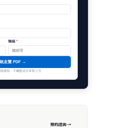
職稱
*
統走覽 PDF →
co 服務通知，不轉售或分享第三方
預約諮詢 →