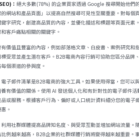
SEO)：
絕大多數(78%) 的企業買家透過 Google 搜尋開始他
您的網站和產品頁面」以提高自然搜尋可見性至關重要。對每個
關鍵字研究，創建高品質的內容，並優化描述和標題等頁面元素
業和客戶痛點相關的關鍵字。
發有價值且豐富的內容，例如部落格文章、白皮書、案例研究和
目標受眾並產生潛在客戶。B2B電商內容行銷可協助您區分品牌
高每個渠道的參與度。
：
電子郵件清單是B2B電商的強大工具。如果使用得當，您可以
養有價值的關係。使用 AI 發送個人化和有針對性的電子郵件
產品或服務。根據客戶行為、偏好或人口統計資料細分您的電子
優惠。
：
利用社群媒體提高品牌知名度、與受眾互動並增加網站流量。
佔比例越來越高，B2B企業的社群媒體行銷將變得越來越重要。