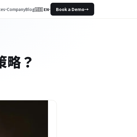
Company
Blog
ces
Book a Demo
→
🇺🇸
EN
▾
策略？