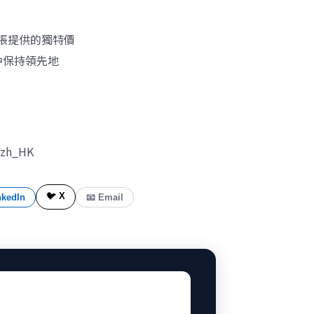
主張提供的獨特價
中保持領先地
=zh_HK
🐦 X
nkedIn
📧 Email