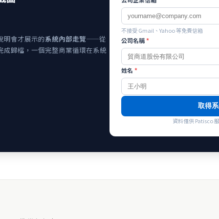
不接受 Gmail、Yahoo 等免費信箱
說明會才展示的
系統內部走覽
——從
公司名稱
*
完成歸檔，一個完整商業循環在系統
姓名
*
取得系
資料僅供 Patis