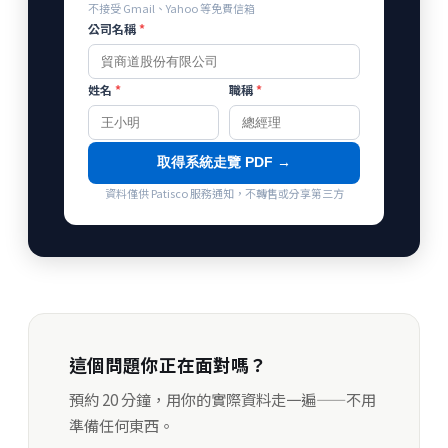
不接受 Gmail、Yahoo 等免費信箱
公司名稱
*
姓名
*
職稱
*
取得系統走覽 PDF →
資料僅供 Patisco 服務通知，不轉售或分享第三方
這個問題你正在面對嗎？
預約 20 分鐘，用你的實際資料走一遍——不用
準備任何東西。