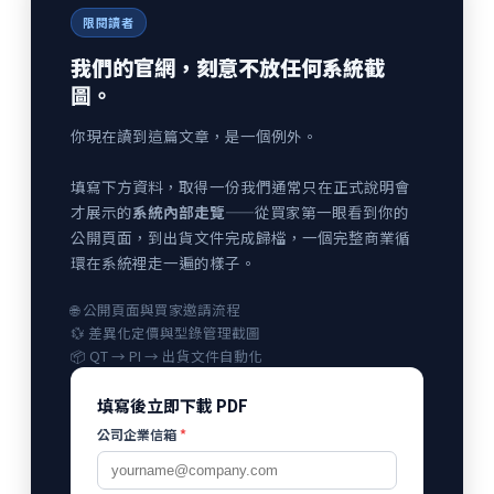
限閱讀者
我們的官網，刻意不放任何系統截
圖。
你現在讀到這篇文章，是一個例外。
填寫下方資料，取得一份我們通常只在正式說明會
才展示的
系統內部走覽
——從買家第一眼看到你的
公開頁面，到出貨文件完成歸檔，一個完整商業循
環在系統裡走一遍的樣子。
🌐 公開頁面與買家邀請流程
💱 差異化定價與型錄管理截圖
📦 QT → PI → 出貨文件自動化
填寫後立即下載 PDF
公司企業信箱
*