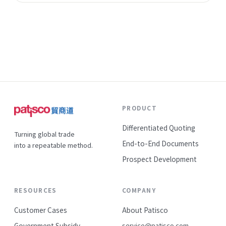
事正在改變——陌生開發的成功率在提升，這代表什麼？
PRODUCT
Differentiated Quoting
Turning global trade
End-to-End Documents
into a repeatable method.
Prospect Development
RESOURCES
COMPANY
Customer Cases
About Patisco
Government Subsidy
service@patisco.com