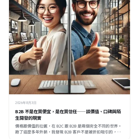
2026年8月3日
B2B 不是在買便宜，是在買信任——談價值、口碑與陌
生開發的現實
價格跟價值的拉鋸，在 B2C 跟 B2B 是兩個完全不同的世界。
跑了這麼多年外銷，我發現 B2B 客戶不是被折扣吸引的，他
們評估的順序跟邏輯，跟一般消費者差很遠。但現在有一件