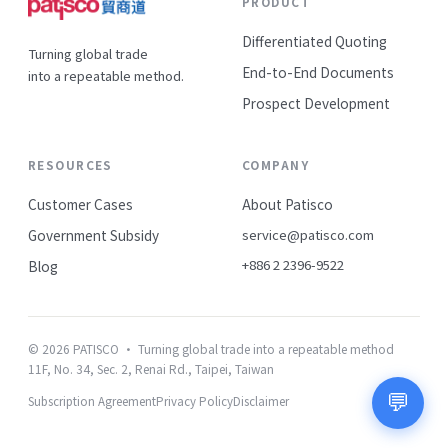
PRODUCT
Differentiated Quoting
Turning global trade
End-to-End Documents
into a repeatable method.
Prospect Development
RESOURCES
COMPANY
Customer Cases
About Patisco
Government Subsidy
service@patisco.com
+886 2 2396-9522
Blog
© 2026 PATISCO · Turning global trade into a repeatable method
11F, No. 34, Sec. 2, Renai Rd., Taipei, Taiwan
💬
Subscription Agreement
Privacy Policy
Disclaimer