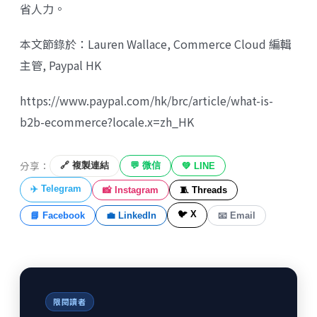
省人力。
本文節錄於：Lauren Wallace, Commerce Cloud 編輯
主管, Paypal HK
https://www.paypal.com/hk/brc/article/what-is-
b2b-ecommerce?locale.x=zh_HK
分享：
🔗 複製連結
💬 微信
💚 LINE
✈️ Telegram
📸 Instagram
🧵 Threads
🐦 X
📘 Facebook
💼 LinkedIn
📧 Email
限閱讀者