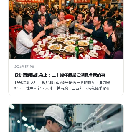
2026年8月9日
從拼酒到點到為止：二十幾年飯局江湖教會我的事
1998年剛入行，飯局和酒局幾乎是做生意的標配。北部還
好，一往中南部、大陸、越南跑，三四年下來我幾乎是在酒
桌上長大的。但現在這一切都變了，不是變壞了，只是變得
不一樣——我想聊聊這個有趣的轉變，還有它背後讓我想了很
久的事。