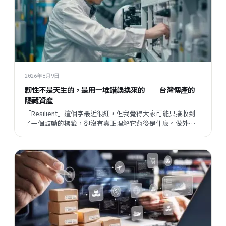
2026年8月9日
韌性不是天生的，是用一堆錯誤換來的——台灣傳產的
隱藏資產
「Resilient」這個字最近很紅，但我覺得大家可能只接收到
了一個鼓勵的標籤，卻沒有真正理解它背後是什麼。做外銷
這幾年，我觀察到傳產老闆身上其實藏著很多珍貴的東西，
只是他們自己忘了，也不說出來。