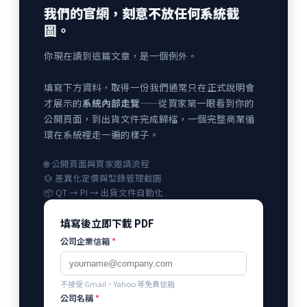
我們的官網，刻意不放任何系統截
圖。
你現在讀到這篇文章，是一個例外。
填寫下方資料，取得一份我們通常只在正式說明會
才展示的
系統內部走覽
——從買家第一眼看到你的
公開頁面，到出貨文件完成歸檔，一個完整商業循
環在系統裡走一遍的樣子。
🌐 公開頁面與買家邀請流程
💱 差異化定價與型錄管理截圖
📦 QT → PI → 出貨文件自動化
填寫後立即下載 PDF
公司企業信箱
*
不接受 Gmail、Yahoo 等免費信箱
公司名稱
*