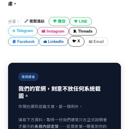
慮。
分享：
🔗 複製連結
💬 微信
💚 LINE
✈️ Telegram
📸 Instagram
🧵 Threads
🐦 X
📘 Facebook
💼 LinkedIn
📧 Email
限閱讀者
我們的官網，刻意不放任何系統截
圖。
你現在讀到這篇文章，是一個例外。
填寫下方資料，取得一份我們通常只在正式說明會
才展示的
系統內部走覽
——從買家第一眼看到你的