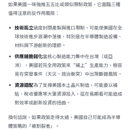
如果美國一味強推五五比或類似限制政策，它面臨三種
值得注意的反作用風險：
技術孤立
過度封閉產製與進口限制，可能使美國在全
球技術進步浪潮中落後，特別是在半導體製造設備、
材料與下游創新的環節。
供應鏈脆弱化
當核心製造能力集中在台灣（或亞
洲），美國若完全用政策來“補上”生產能力，極容
易在突發事件（天災、政治衝突）中出現斷鏈風險。
資源錯配
為了支撐美國本土晶片制造，可能要以補
貼、稅收優惠等大筆資源投入，這在長期看可能造成
對效率或創新投資的扭曲。
換句話說，如果政策走得太過，美國自己可能成為半導
體策略的「被割裂者」。