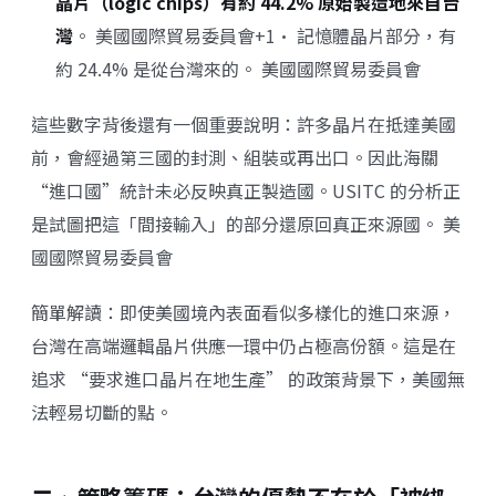
晶片（logic chips）有約 44.2% 原始製造地來自台
灣
。
美國國際貿易委員會+1
• 記憶體晶片部分，有
約 24.4% 是從台灣來的。
美國國際貿易委員會
這些數字背後還有一個重要說明：許多晶片在抵達美國
前，會經過第三國的封測、組裝或再出口。因此海關
“進口國”統計未必反映真正製造國。USITC 的分析正
是試圖把這「間接輸入」的部分還原回真正來源國。
美
國國際貿易委員會
簡單解讀：即使美國境內表面看似多樣化的進口來源，
台灣在高端邏輯晶片供應一環中仍占極高份額。這是在
追求 “要求進口晶片在地生產” 的政策背景下，美國無
法輕易切斷的點。