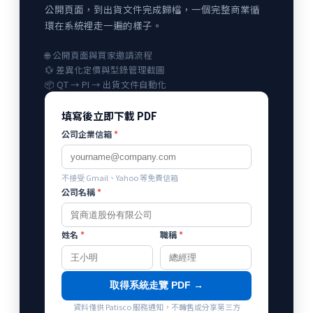
公開頁面，到出貨文件完成歸檔，一個完整商業循
環在系統裡走一遍的樣子。
🌐 公開頁面與買家邀請流程
💱 差異化定價與型錄管理截圖
📦 QT → PI → 出貨文件自動化
填寫後立即下載 PDF
公司企業信箱
*
不接受 Gmail、Yahoo 等免費信箱
公司名稱
*
姓名
*
職稱
*
取得系統走覽 PDF →
資料僅供 Patisco 服務通知，不轉售或分享第三方