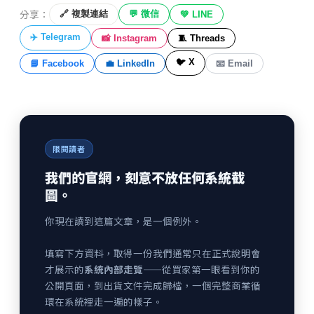
分享：
🔗 複製連結
💬 微信
💚 LINE
✈️ Telegram
📸 Instagram
🧵 Threads
🐦 X
📘 Facebook
💼 LinkedIn
📧 Email
限閱讀者
我們的官網，刻意不放任何系統截
圖。
你現在讀到這篇文章，是一個例外。
填寫下方資料，取得一份我們通常只在正式說明會
才展示的
系統內部走覽
——從買家第一眼看到你的
公開頁面，到出貨文件完成歸檔，一個完整商業循
環在系統裡走一遍的樣子。