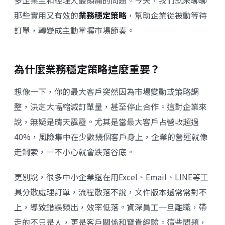
多企業主和經理人最頭痛的問題。今天，我們就來聊聊
那些實用又有效的
業務穩定策略
，幫助企業從被動等待
訂單，轉變成主動掌握市場節奏。
為什麼業務穩定策略這麼重要？
想像一下，你的最大客戶突然因為市場變動或策略調
整，決定大幅縮減訂單量，甚至停止合作。這對企業來
說，無疑是晴天霹靂。尤其是當最大客戶占營收超過
40%，風險集中在少數幾個客戶身上，企業的營運就像
走鋼索，一不小心就會跌落谷底。
更別說，很多中小企業還在用Excel、Email、LINE等工
具分散處理訂單，流程散落不說，文件版本還常常對不
上，導致錯誤頻出，效率低落。資深員工一旦離職，帶
走的不只是人，更是客戶關係和寶貴經驗。這些問題，