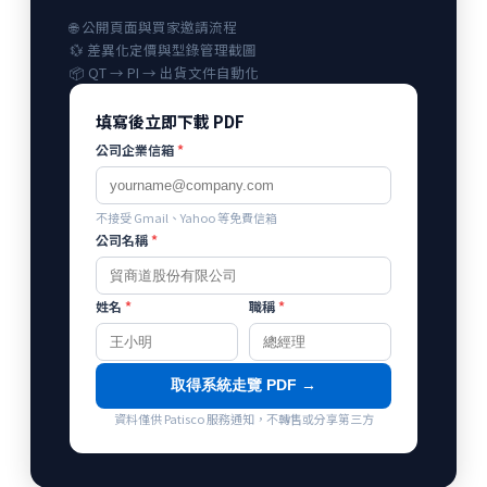
🌐 公開頁面與買家邀請流程
💱 差異化定價與型錄管理截圖
📦 QT → PI → 出貨文件自動化
填寫後立即下載 PDF
公司企業信箱
*
不接受 Gmail、Yahoo 等免費信箱
公司名稱
*
姓名
*
職稱
*
取得系統走覽 PDF →
資料僅供 Patisco 服務通知，不轉售或分享第三方