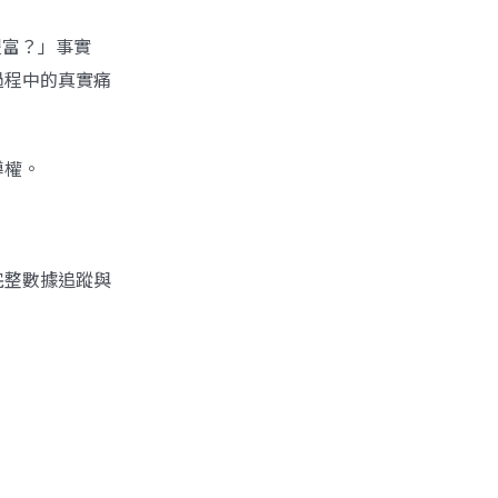
豐富？」事實
過程中的真實痛
導權。
完整數據追蹤與