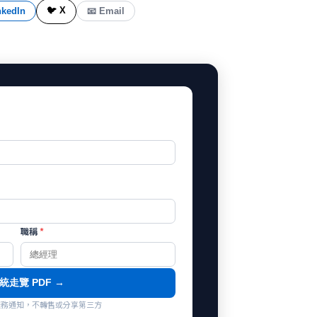
🐦 X
nkedIn
📧 Email
職稱
*
統走覽 PDF →
co 服務通知，不轉售或分享第三方