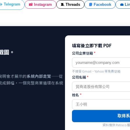
✈️ Telegram
📸 Instagram
🧵 Threads
📘 Facebook
💼 Li
填寫後立即下載 PDF
截圖。
公司企業信箱
*
不接受 Gmail、Yahoo 等免費信箱
說明會才展示的
系統內部走覽
——從
公司名稱
*
完成歸檔，一個完整商業循環在系統
姓名
*
取得系
資料僅供 Patis