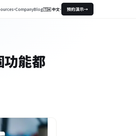
Company
Blog
ources
預約演示
→
🇹🇼
中文
▾
個功能都