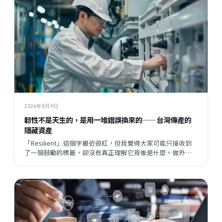
2026年8月9日
韌性不是天生的，是用一堆錯誤換來的——台灣傳產的
隱藏資產
「Resilient」這個字最近很紅，但我覺得大家可能只接收到
了一個鼓勵的標籤，卻沒有真正理解它背後是什麼。做外銷
這幾年，我觀察到傳產老闆身上其實藏著很多珍貴的東西，
只是他們自己忘了，也不說出來。