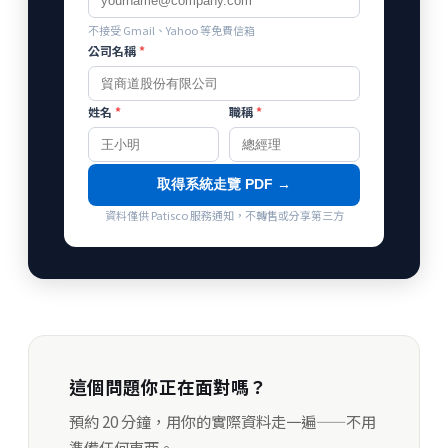
不接受 Gmail、Yahoo 等免費信箱
公司名稱
*
姓名
*
職稱
*
取得系統走覽 PDF →
資料僅供 Patisco 服務通知，不轉售或分享第三方
這個問題你正在面對嗎？
預約 20 分鐘，用你的實際資料走一遍——不用
準備任何東西。