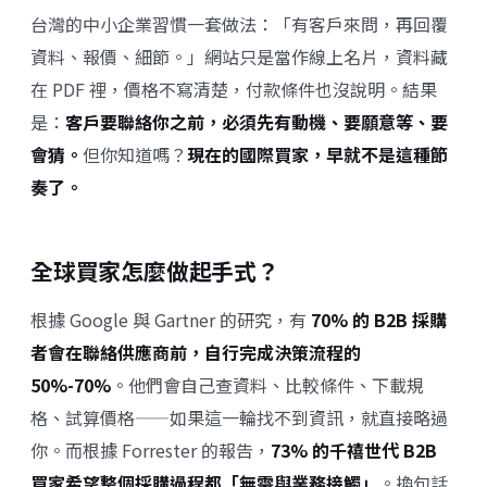
台灣的中小企業習慣一套做法：「有客戶來問，再回覆
資料、報價、細節。」網站只是當作線上名片，資料藏
在 PDF 裡，價格不寫清楚，付款條件也沒說明。結果
是：
客戶要聯絡你之前，必須先有動機、要願意等、要
會猜。
但你知道嗎？
現在的國際買家，早就不是這種節
奏了。
全球買家怎麼做起手式？
根據 Google 與 Gartner 的研究，有
70% 的 B2B 採購
者會在聯絡供應商前，自行完成決策流程的
50%-70%
。他們會自己查資料、比較條件、下載規
格、試算價格——如果這一輪找不到資訊，就直接略過
你。而根據 Forrester 的報告，
73% 的千禧世代 B2B
買家希望整個採購過程都「無需與業務接觸」
。換句話