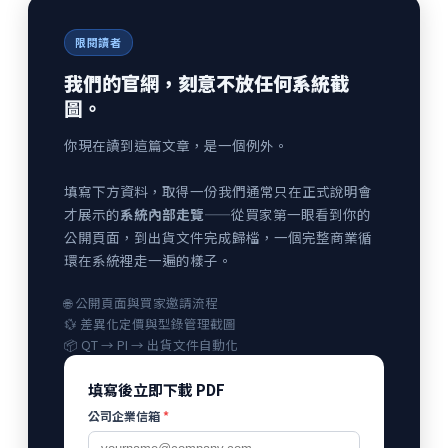
限閱讀者
我們的官網，刻意不放任何系統截
圖。
你現在讀到這篇文章，是一個例外。
填寫下方資料，取得一份我們通常只在正式說明會
才展示的
系統內部走覽
——從買家第一眼看到你的
公開頁面，到出貨文件完成歸檔，一個完整商業循
環在系統裡走一遍的樣子。
🌐 公開頁面與買家邀請流程
💱 差異化定價與型錄管理截圖
📦 QT → PI → 出貨文件自動化
填寫後立即下載 PDF
公司企業信箱
*