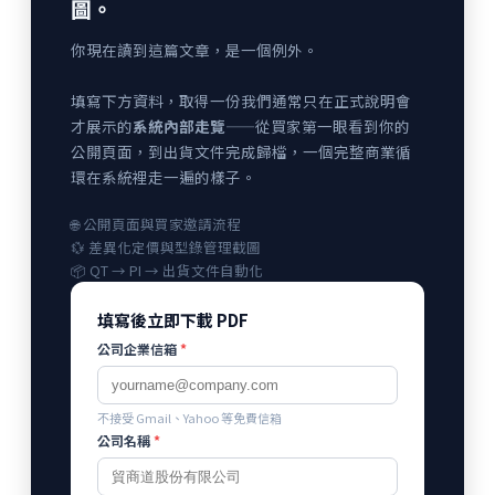
圖。
你現在讀到這篇文章，是一個例外。
填寫下方資料，取得一份我們通常只在正式說明會
才展示的
系統內部走覽
——從買家第一眼看到你的
公開頁面，到出貨文件完成歸檔，一個完整商業循
環在系統裡走一遍的樣子。
🌐 公開頁面與買家邀請流程
💱 差異化定價與型錄管理截圖
📦 QT → PI → 出貨文件自動化
填寫後立即下載 PDF
公司企業信箱
*
不接受 Gmail、Yahoo 等免費信箱
公司名稱
*