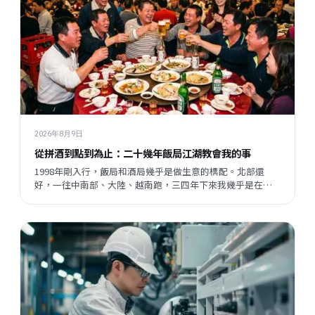
2026年8月9日
從拼酒到點到為止：二十幾年飯局江湖教會我的事
1998年剛入行，飯局和酒局幾乎是做生意的標配。北部還
好，一往中南部、大陸、越南跑，三四年下來我幾乎是在酒
桌上長大的。但現在這一切都變了，不是變壞了，只是變得
不一樣——我想聊聊這個有趣的轉變，還有它背後讓我想了很
久的事。