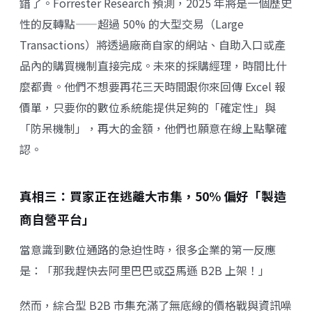
錯了。Forrester Research 預測，2025 年將是一個歷史
性的反轉點——超過 50% 的大型交易（Large
Transactions）將透過廠商自家的網站、自助入口或產
品內的購買機制直接完成。未來的採購經理，時間比什
麼都貴。他們不想要再花三天時間跟你來回傳 Excel 報
價單，只要你的數位系統能提供足夠的「確定性」與
「防呆機制」，再大的金額，他們也願意在線上點擊確
認。
真相三：買家正在逃離大市集，50% 偏好「製造
商自營平台」
當意識到數位通路的急迫性時，很多企業的第一反應
是：「那我趕快去阿里巴巴或亞馬遜 B2B 上架！」
然而，綜合型 B2B 市集充滿了無底線的價格戰與資訊噪