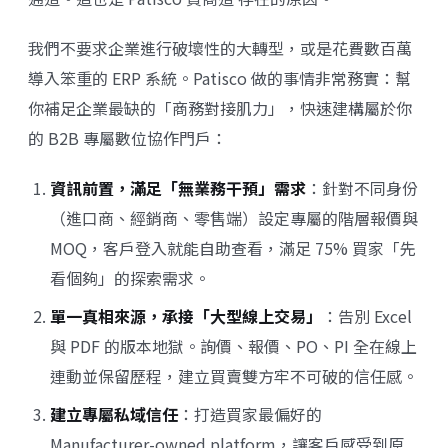
我們不要求企業進行破壞性的大轉型，或是花費數百萬
導入笨重的 ERP 系統。Patisco 做的事情非常務實：幫
你補足企業最缺的「商務對接肌力」，快速建構屬於你
的 B2B 專屬數位協作門戶：
資訊前置，滿足「無業務干預」需求
：針對不同身份
（進口商、經銷商、零售端）設定專屬的階層報價與
MOQ，客戶登入就能自助查看，滿足 75% 買家「先
看個夠」的探索需求。
單一真相來源，承接「大型線上交易」
：告別 Excel
與 PDF 的版本地獄。詢價、報價、PO、PI 全在線上
連動並保留歷程，建立買賣雙方牢不可破的信任感。
建立專屬私域信任
：打造買家最偏好的
Manufacturer-owned platform，讓客戶感受到原