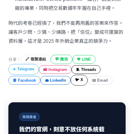
廠的專業，同時把交易數據牢牢握在自己手裡。
時代的考卷已經換了，我們不能再用舊的答案來作答。
讓客戶少問、少猜、少繞路，把「信任」變成可運算的
資料層，這才是 2025 年外銷企業真正的競爭力。
分享：
🔗 複製連結
💬 微信
💚 LINE
✈️ Telegram
📸 Instagram
🧵 Threads
🐦 X
📘 Facebook
💼 LinkedIn
📧 Email
限閱讀者
我們的官網，刻意不放任何系統截